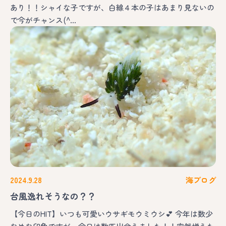
あり！！シャイな子ですが、白線４本の子はあまり見ないの
で今がチャンス(^…
2024.9.28
海ブログ
台風逸れそうなの？？
【今日のHIT】いつも可愛いウサギモウミウシ💕 今年は数少