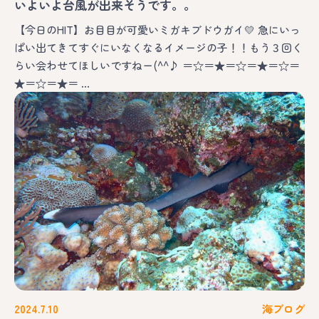
いよいよ台風が出来そうです。。
【今日のHIT】お目目が可愛いミガキブドウガイ💛 急にいっ
ぱい出てきてすぐにいなくなるイメージの子！！もう３回く
らい会わせてほしいですねー(^^♪ ＝☆＝★＝☆＝★＝☆＝
★＝☆＝★＝ …
2024.7.10
海ブログ