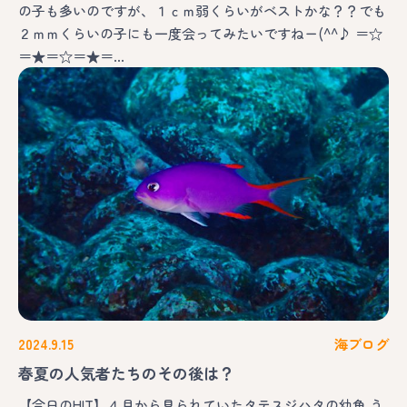
の子も多いのですが、１ｃｍ弱くらいがベストかな？？でも
２ｍｍくらいの子にも一度会ってみたいですねー(^^♪ ＝☆
＝★＝☆＝★＝…
2024.9.15
海ブログ
春夏の人気者たちのその後は？
【今日のHIT】４月から見られていたタテスジハタの幼魚 う