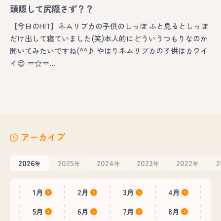
頭隠して尻隠さず？？
【今日のHIT】ネムリブカの子供のしっぽ ふと見るとしっぽ
だけ出して寝ていました(笑)本人的にどういうつもりなのか
聞いてみたいですね(^^♪ やはりネムリブカの子供はカワイ
イ😍 ＝☆＝…
アーカイブ
2026
2025
2024
2023
2022
2
年
年
年
年
年
1月
2月
3月
4月
5月
6月
7月
8月