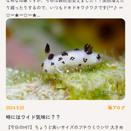
なめな印象ですが、今日は数匹出会えました！！突然増えた
り減ったりするので、いつもドキドキワクワクです(^^♪ ＝
☆＝★＝☆＝★…
2024.9.22
海ブログ
時にはワイド気味に？？
【今日のHIT】ちょうど良いサイズのブチウミウシ💛 大きめ