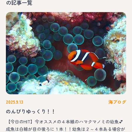
の記事一覧
2025.9.13
海ブログ
のんびりゆっくり！！
【今日のHIT】今オススメの４本線のハマクマノミの幼魚💕
成魚は白線が目の後ろに１本！！幼魚は２～４本ある場合が