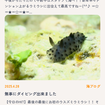
午後からだったので午前中はスタッフで海へ！！新年早々テ
ンション上がるウミウシに出会えて最高ですねー(^^♪ ＝☆
＝★＝☆＝★＝…
2025.4.28
海ブログ
無事にダイビング出来ました
【今日のHIT】最後の最後にお初のウスズミウミウシ！！ そ