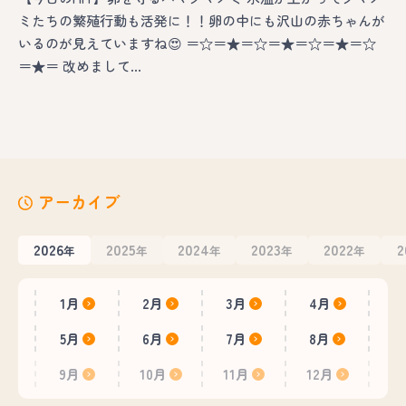
ミたちの繁殖行動も活発に！！卵の中にも沢山の赤ちゃんが
いるのが見えていますね😍 ＝☆＝★＝☆＝★＝☆＝★＝☆
＝★＝ 改めまして…
アーカイブ
2026
2025
2024
2023
2022
2
年
年
年
年
年
1月
2月
3月
4月
5月
6月
7月
8月
9月
10月
11月
12月