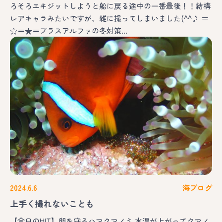
ろそろエキジットしようと船に戻る途中の一番最後！！結構
レアキャラみたいですが、雑に撮ってしまいました(^^♪ ＝
☆＝★＝プラスアルファの冬対策…
2024.6.6
海ブログ
上手く撮れないことも
【今日のHIT】卵を守るハマクマノミ 水温が上がってクマノ