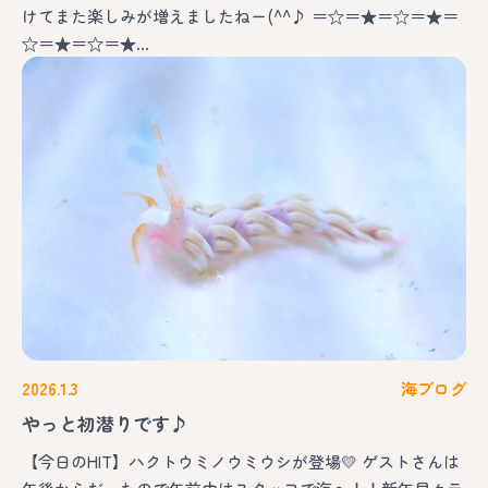
けてまた楽しみが増えましたねー(^^♪ ＝☆＝★＝☆＝★＝
☆＝★＝☆＝★…
2026.1.3
海ブログ
やっと初潜りです♪
【今日のHIT】ハクトウミノウミウシが登場💛 ゲストさんは