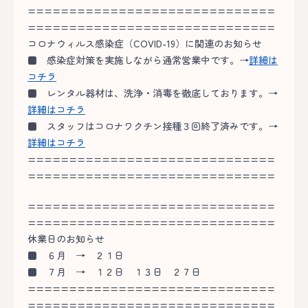
==============================
==============================
コロナウィルス感染症（COVID-19）に関連のお知らせ
■
感染症対策を実施しながら通常営業中です。→
詳細は
コチラ
■
レンタル器材は、洗浄・消毒を徹底しております。→
詳細はコチラ
■
スタッフはコロナワクチン接種３回終了済みです。→
詳細はコチラ
==============================
==============================
==============================
==============================
休業日のお知らせ
■ ６月 → ２１日
■ ７月 → １２日 １３日 ２７日
==============================
==============================