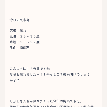
今日の久米島
天気：晴れ
気温：２８～３０度
水温：２５～２７度
風向：南南西
こんにちは！！寺井です👍
今日も晴れましたー！！やっとこさ梅雨明けでしょう
か？？
しかしさんざん降りまくった今年の梅雨でさえ、
明けるのは例年通りという自然の不思議さ・・・😆😆😆