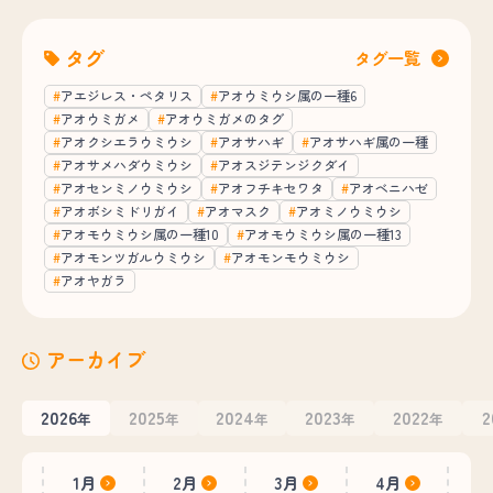
タグ
タグ一覧
アエジレス・ペタリス
アオウミウシ属の一種6
アオウミガメ
アオウミガメのタグ
アオクシエラウミウシ
アオサハギ
アオサハギ属の一種
アオサメハダウミウシ
アオスジテンジクダイ
アオセンミノウミウシ
アオフチキセワタ
アオベニハゼ
アオボシミドリガイ
アオマスク
アオミノウミウシ
アオモウミウシ属の一種10
アオモウミウシ属の一種13
アオモンツガルウミウシ
アオモンモウミウシ
アオヤガラ
アーカイブ
2026
2025
2024
2023
2022
2
年
年
年
年
年
1月
2月
3月
4月