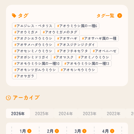
タグ
タグ一覧
アエジレス・ペタリス
アオウミウシ属の一種6
アオウミガメ
アオウミガメのタグ
アオクシエラウミウシ
アオサハギ
アオサハギ属の一種
アオサメハダウミウシ
アオスジテンジクダイ
アオセンミノウミウシ
アオフチキセワタ
アオベニハゼ
アオボシミドリガイ
アオマスク
アオミノウミウシ
アオモウミウシ属の一種10
アオモウミウシ属の一種13
アオモンツガルウミウシ
アオモンモウミウシ
アオヤガラ
アーカイブ
2026
2025
2024
2023
2022
2
年
年
年
年
年
1月
2月
3月
4月