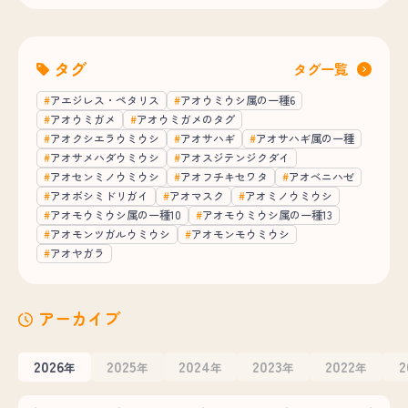
タグ
タグ一覧
アエジレス・ペタリス
アオウミウシ属の一種6
アオウミガメ
アオウミガメのタグ
アオクシエラウミウシ
アオサハギ
アオサハギ属の一種
アオサメハダウミウシ
アオスジテンジクダイ
アオセンミノウミウシ
アオフチキセワタ
アオベニハゼ
アオボシミドリガイ
アオマスク
アオミノウミウシ
アオモウミウシ属の一種10
アオモウミウシ属の一種13
アオモンツガルウミウシ
アオモンモウミウシ
アオヤガラ
アーカイブ
2026
2025
2024
2023
2022
2
年
年
年
年
年