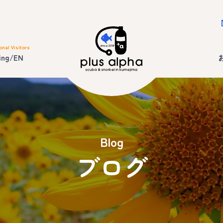
onal Visitors
ing/EN
Blog
ブログ