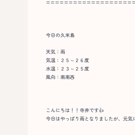
===================
今日の久米島
天気：雨
気温：２５～２６度
水温：２３～２５度
風向：南南西
こんにちは！！寺井です👍
今日はやっぱり雨となりましたが、元気