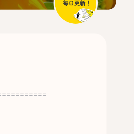
===========