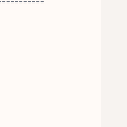
===========