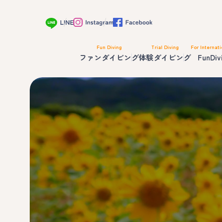
Fun Diving
Trial Diving
For Internati
ファンダイビング
体験ダイビング
FunDiv