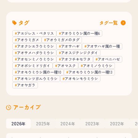
タグ
タグ一覧
アエジレス・ペタリス
アオウミウシ属の一種6
アオウミガメ
アオウミガメのタグ
アオクシエラウミウシ
アオサハギ
アオサハギ属の一種
アオサメハダウミウシ
アオスジテンジクダイ
アオセンミノウミウシ
アオフチキセワタ
アオベニハゼ
アオボシミドリガイ
アオマスク
アオミノウミウシ
アオモウミウシ属の一種10
アオモウミウシ属の一種13
アオモンツガルウミウシ
アオモンモウミウシ
アオヤガラ
アーカイブ
2026
2025
2024
2023
2022
2
年
年
年
年
年