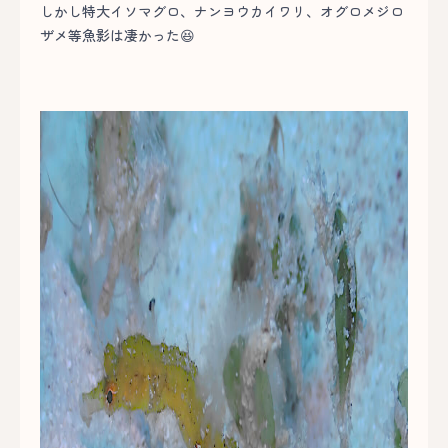
しかし特大イソマグロ、ナンヨウカイワリ、オグロメジロ
ザメ等魚影は凄かった😆