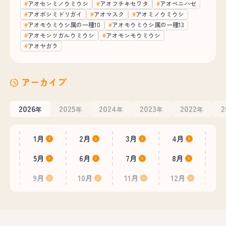
アオセンミノウミウシ
アオフチキセワタ
アオベニハゼ
アオボシミドリガイ
アオマスク
アオミノウミウシ
アオモウミウシ属の一種10
アオモウミウシ属の一種13
アオモンツガルウミウシ
アオモンモウミウシ
アオヤガラ
アーカイブ
2026
2025
2024
2023
2022
2
年
年
年
年
年
1月
2月
3月
4月
5月
6月
7月
8月
9月
10月
11月
12月