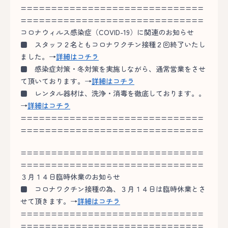
==============================
==============================
コロナウィルス感染症（COVID-19）に関連のお知らせ
■
スタッフ２名ともコロナワクチン接種２回終了いたし
ました。→
詳細はコチラ
■
感染症対策・冬対策を実施しながら、通常営業をさせ
て頂いております。→
詳細はコチラ
■
レンタル器材は、洗浄・消毒を徹底しております。。
→
詳細はコチラ
==============================
==============================
==============================
==============================
３月１４日臨時休業のお知らせ
■
コロナワクチン接種の為、３月１４日は臨時休業とさ
せて頂きます。→
詳細はコチラ
==============================
==============================