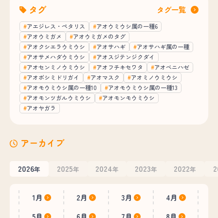
タグ
タグ一覧
アエジレス・ペタリス
アオウミウシ属の一種6
アオウミガメ
アオウミガメのタグ
アオクシエラウミウシ
アオサハギ
アオサハギ属の一種
アオサメハダウミウシ
アオスジテンジクダイ
アオセンミノウミウシ
アオフチキセワタ
アオベニハゼ
アオボシミドリガイ
アオマスク
アオミノウミウシ
アオモウミウシ属の一種10
アオモウミウシ属の一種13
アオモンツガルウミウシ
アオモンモウミウシ
アオヤガラ
アーカイブ
2026
2025
2024
2023
2022
2
年
年
年
年
年
1月
2月
3月
4月
5月
6月
7月
8月