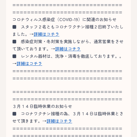
==============================
==============================
コロナウィルス感染症（COVID-19）に関連のお知らせ
■
スタッフ２名ともコロナワクチン接種２回終了いたし
ました。→
詳細はコチラ
■
感染症対策・冬対策を実施しながら、通常営業をさせ
て頂いております。→
詳細はコチラ
■
レンタル器材は、洗浄・消毒を徹底しております。。
→
詳細はコチラ
==============================
==============================
==============================
==============================
３月１４日臨時休業のお知らせ
■
コロナワクチン接種の為、３月１４日は臨時休業とさ
せて頂きます。→
詳細はコチラ
==============================
==============================