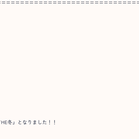
==============================
HE冬』となりました！！