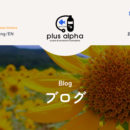
onal Visitors
ing/EN
Blog
ブログ