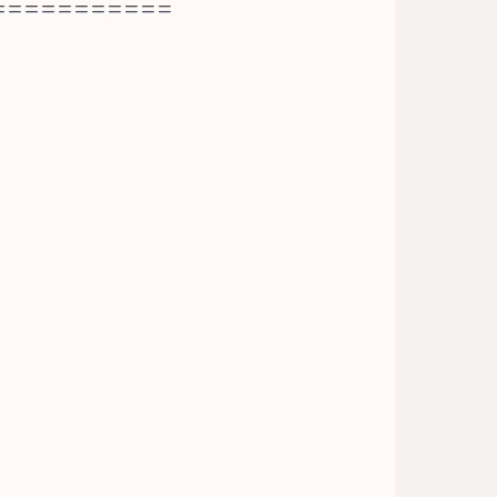
===========