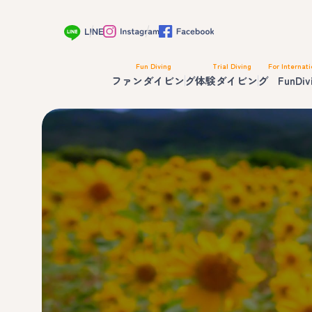
Fun Diving
Trial Diving
For Internati
ファンダイビング
体験ダイビング
FunDiv