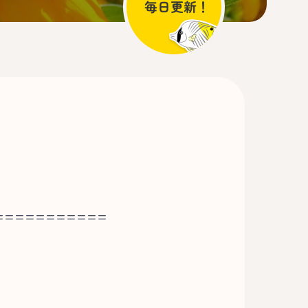
===========