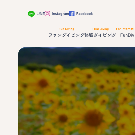
Fun Diving
Trial Diving
For Internati
ファンダイビング
体験ダイビング
FunDiv