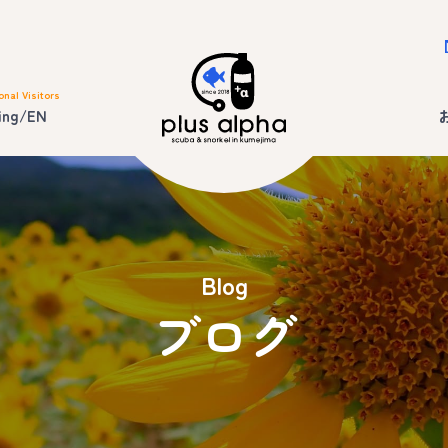
onal Visitors
ing/EN
Blog
ブログ