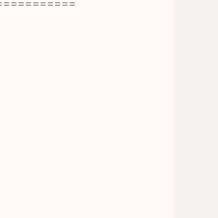
===========