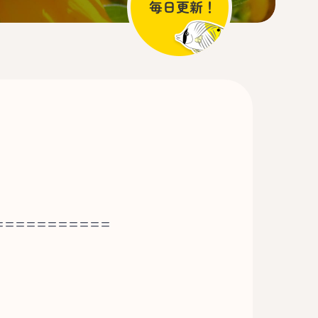
===========