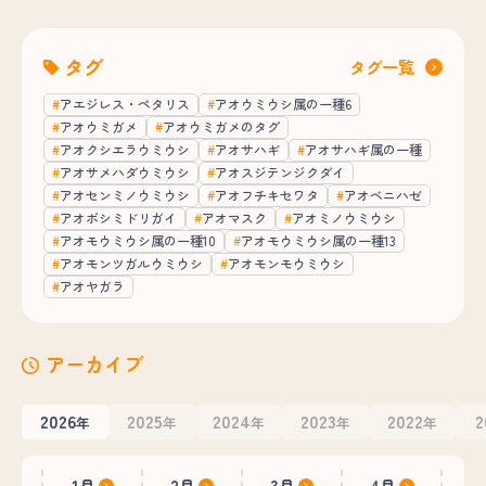
タグ
タグ一覧
アエジレス・ペタリス
アオウミウシ属の一種6
アオウミガメ
アオウミガメのタグ
アオクシエラウミウシ
アオサハギ
アオサハギ属の一種
アオサメハダウミウシ
アオスジテンジクダイ
アオセンミノウミウシ
アオフチキセワタ
アオベニハゼ
アオボシミドリガイ
アオマスク
アオミノウミウシ
アオモウミウシ属の一種10
アオモウミウシ属の一種13
アオモンツガルウミウシ
アオモンモウミウシ
アオヤガラ
アーカイブ
2026
2025
2024
2023
2022
2
年
年
年
年
年
1月
2月
3月
4月