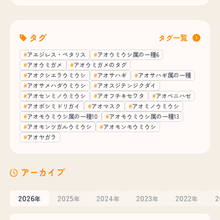
タグ
タグ一覧
アエジレス・ペタリス
アオウミウシ属の一種6
アオウミガメ
アオウミガメのタグ
アオクシエラウミウシ
アオサハギ
アオサハギ属の一種
アオサメハダウミウシ
アオスジテンジクダイ
アオセンミノウミウシ
アオフチキセワタ
アオベニハゼ
アオボシミドリガイ
アオマスク
アオミノウミウシ
アオモウミウシ属の一種10
アオモウミウシ属の一種13
アオモンツガルウミウシ
アオモンモウミウシ
アオヤガラ
アーカイブ
2026
2025
2024
2023
2022
2
年
年
年
年
年