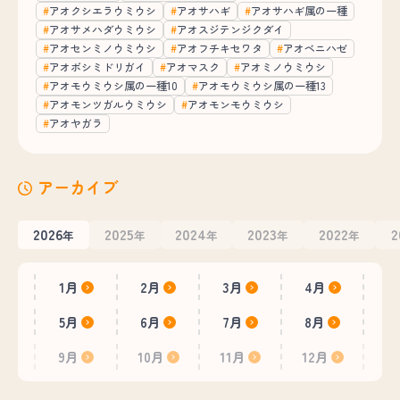
アオクシエラウミウシ
アオサハギ
アオサハギ属の一種
アオサメハダウミウシ
アオスジテンジクダイ
アオセンミノウミウシ
アオフチキセワタ
アオベニハゼ
アオボシミドリガイ
アオマスク
アオミノウミウシ
アオモウミウシ属の一種10
アオモウミウシ属の一種13
アオモンツガルウミウシ
アオモンモウミウシ
アオヤガラ
アーカイブ
2026
2025
2024
2023
2022
2
年
年
年
年
年
1月
2月
3月
4月
5月
6月
7月
8月
9月
10月
11月
12月