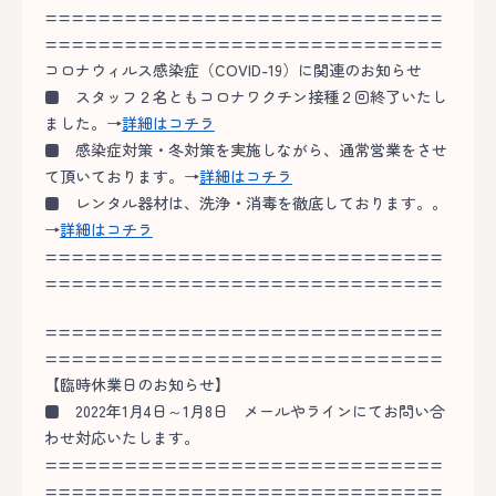
==============================
==============================
コロナウィルス感染症（COVID-19）に関連のお知らせ
■
スタッフ２名ともコロナワクチン接種２回終了いたし
ました。→
詳細はコチラ
■
感染症対策・冬対策を実施しながら、通常営業をさせ
て頂いております。→
詳細はコチラ
■
レンタル器材は、洗浄・消毒を徹底しております。。
→
詳細はコチラ
==============================
==============================
==============================
==============================
【臨時休業日のお知らせ】
■ 2022年1月4日～1月8日 メールやラインにてお問い合
わせ対応いたします。
==============================
==============================