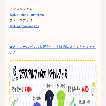
インスタグラム
@plus_alpha_kumejima
フェイスブック
@plusalphakumejima
★オリジナルグッズも販売中！！詳細はコチラをクリック
♪♪