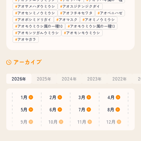
アオサメハダウミウシ
アオスジテンジクダイ
アオセンミノウミウシ
アオフチキセワタ
アオベニハゼ
アオボシミドリガイ
アオマスク
アオミノウミウシ
アオモウミウシ属の一種10
アオモウミウシ属の一種13
アオモンツガルウミウシ
アオモンモウミウシ
アオヤガラ
アーカイブ
2026
2025
2024
2023
2022
2
年
年
年
年
年
1月
2月
3月
4月
5月
6月
7月
8月
9月
10月
11月
12月