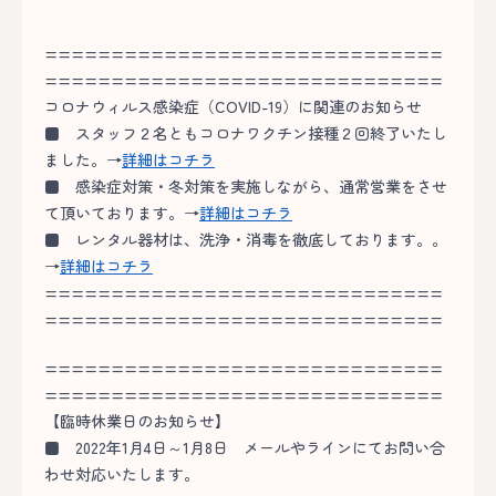
==============================
==============================
コロナウィルス感染症（COVID-19）に関連のお知らせ
■
スタッフ２名ともコロナワクチン接種２回終了いたし
ました。→
詳細はコチラ
■
感染症対策・冬対策を実施しながら、通常営業をさせ
て頂いております。→
詳細はコチラ
■
レンタル器材は、洗浄・消毒を徹底しております。。
→
詳細はコチラ
==============================
==============================
==============================
==============================
【臨時休業日のお知らせ】
■ 2022年1月4日～1月8日 メールやラインにてお問い合
わせ対応いたします。