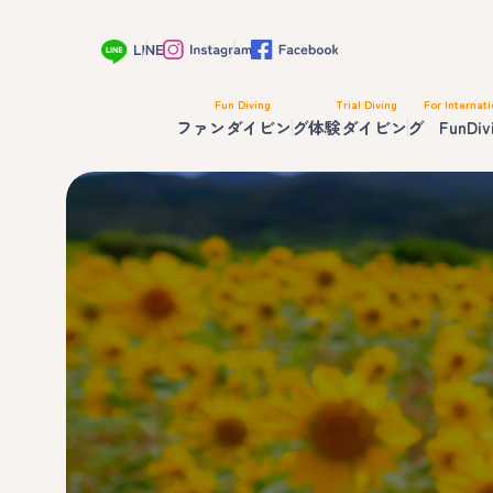
Fun Diving
Trial Diving
For Internati
ファンダイビング
体験ダイビング
FunDiv