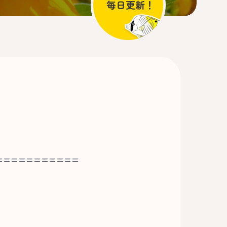
===========