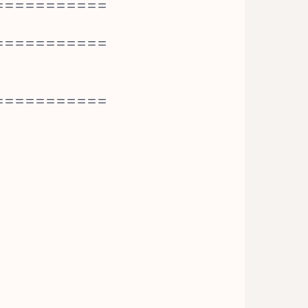
===========
===========
===========