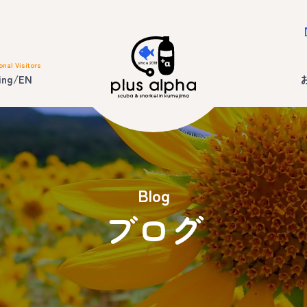
onal Visitors
ing/EN
Blog
ブログ