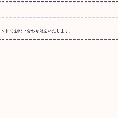
==============================
==============================
やラインにてお問い合わせ対応いたします。
==============================