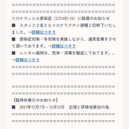
==============================
==============================
コロナウィルス感染症（COVID-19）に関連のお知らせ
■
スタッフ２名ともコロナワクチン接種２回終了いたし
ました。→
詳細はコチラ
■
感染症対策・冬対策を実施しながら、通常営業をさせ
て頂いております。→
詳細はコチラ
■
レンタル器材は、洗浄・消毒を徹底しております。。
→
詳細はコチラ
==============================
==============================
==============================
==============================
【臨時休業日のお知らせ】
■ 2021年12月7日～12月12日 出張と研修会参加の為
==============================
==============================