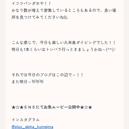
イコツパンダホヤ！！
かなり数が増えて密集しているところもあるので、良い場
所を見つけてみてくださいね🙋
こんな感じで、今日も楽しい久米島ダイビングでした！！
明日も1本くらいはトンバラ行っときましょうかね～(^^)/
それでは今日のブログはこの辺で～！！
また明日～👋👋👋
★☆★ＳＮＳにてお魚ムービー公開中★☆★
インスタグラム
@plus_alpha_kumejima