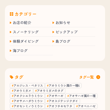
カテゴリー
お店の紹介
お知らせ
スノーケリング
ピックアップ
体験ダイビング
島ブログ
海ブログ
タグ
タグ一覧
アエジレス・ペタリス
アオウミウシ属の一種6
アオウミガメ
アオウミガメのタグ
アオクシエラウミウシ
アオサハギ
アオサハギ属の一種
アオサメハダウミウシ
アオスジテンジクダイ
アオセンミノウミウシ
アオフチキセワタ
アオベニハゼ