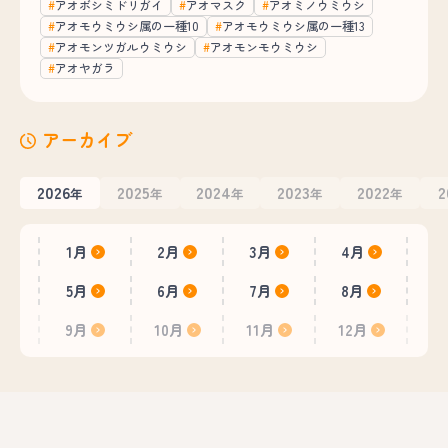
アオボシミドリガイ
アオマスク
アオミノウミウシ
アオモウミウシ属の一種10
アオモウミウシ属の一種13
アオモンツガルウミウシ
アオモンモウミウシ
アオヤガラ
アーカイブ
2026
2025
2024
2023
2022
2
年
年
年
年
年
1月
2月
3月
4月
5月
6月
7月
8月
9月
10月
11月
12月