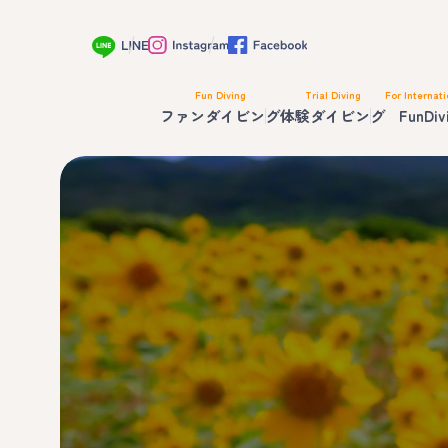
Fun Diving
Trial Diving
For Internati
ファンダイビング
体験ダイビング
FunDiv