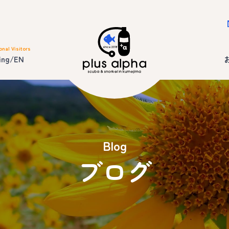
onal Visitors
ing/EN
Blog
ブログ