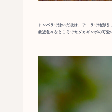
トンバラで泳いだ後は、アーラで地形＆
最近色々なところでセダカギンポの可愛い