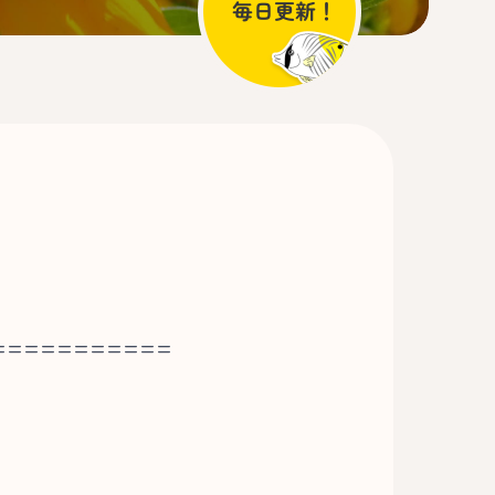
===========