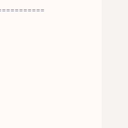
===========