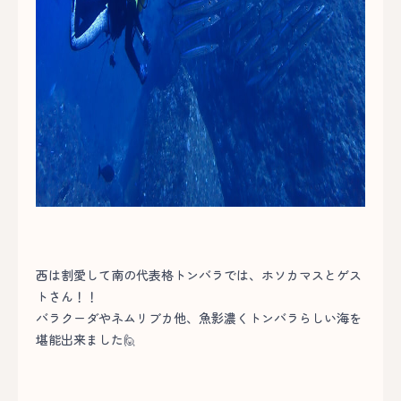
西は割愛して南の代表格トンバラでは、ホソカマスとゲス
トさん！！
バラクーダやネムリブカ他、魚影濃くトンバラらしい海を
堪能出来ました🙋