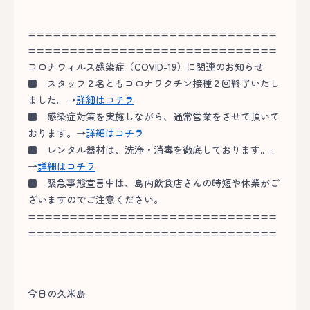
==============================
==============================
コロナウィルス感染症（COVID-19）に関連のお知らせ
■
スタッフ２名ともコロナワクチン接種２回終了いたし
ました。→
詳細はコチラ
■
感染症対策を実施しながら、通常営業をさせて頂いて
おります。→
詳細はコチラ
■
レンタル器材は、洗浄・消毒を徹底しております。。
→
詳細はコチラ
■
緊急事態宣言中は、島内飲食店さんの時短や休業がご
ざいますのでご注意ください。
==============================
==============================
今日の久米島