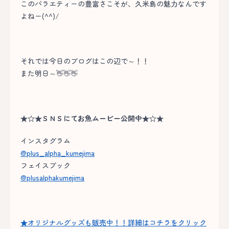
このバラエティーの豊富さこそが、久米島の魅力なんです
よねー(^^)/
それでは今日のブログはこの辺で～！！
また明日～👋👋👋
★☆★ＳＮＳにてお魚ムービー公開中★☆★
インスタグラム
@plus_alpha_kumejima
フェイスブック
@plusalphakumejima
★オリジナルグッズも販売中！！詳細はコチラをクリック