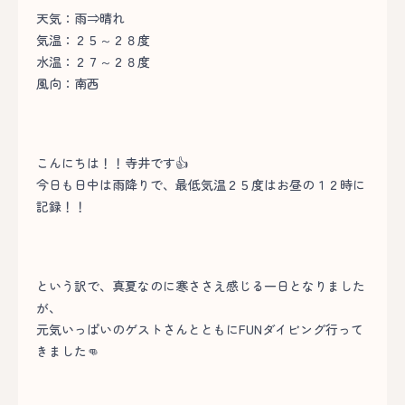
天気：雨⇒晴れ
気温：２５～２８度
水温：２７～２８度
風向：南西
こんにちは！！寺井です👍
今日も日中は雨降りで、最低気温２５度はお昼の１２時に
記録！！
という訳で、真夏なのに寒ささえ感じる一日となりました
が、
元気いっぱいのゲストさんとともにFUNダイビング行って
きました👊