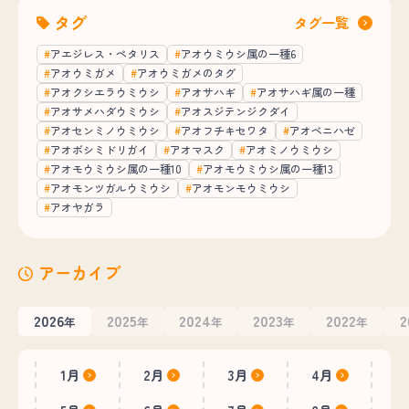
タグ
タグ一覧
アエジレス・ペタリス
アオウミウシ属の一種6
アオウミガメ
アオウミガメのタグ
アオクシエラウミウシ
アオサハギ
アオサハギ属の一種
アオサメハダウミウシ
アオスジテンジクダイ
アオセンミノウミウシ
アオフチキセワタ
アオベニハゼ
アオボシミドリガイ
アオマスク
アオミノウミウシ
アオモウミウシ属の一種10
アオモウミウシ属の一種13
アオモンツガルウミウシ
アオモンモウミウシ
アオヤガラ
アーカイブ
2026
2025
2024
2023
2022
2
年
年
年
年
年
1月
2月
3月
4月