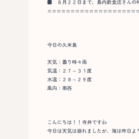
■
８月２２日まで、島内飲食店さんの時
===================
今日の久米島
天気：曇り時々雨
気温：２７～３１度
水温：２８～２９度
風向：南西
こんにちは！！寺井です👍
今日は天気は崩れましたが、海は昨日よ