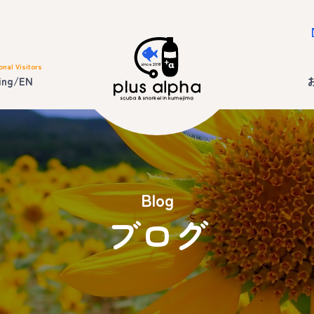
onal Visitors
ing/EN
Blog
ブログ