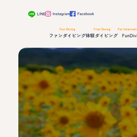
Fun Diving
Trial Diving
For Internati
ファンダイビング
体験ダイビング
FunDiv