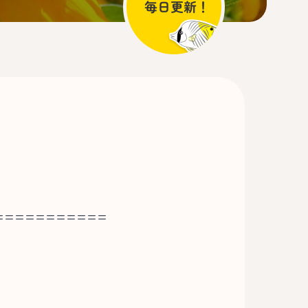
===========