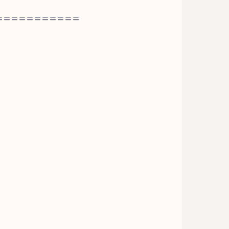
===========