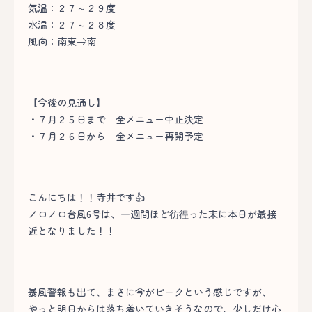
気温：２７～２９度
水温：２７～２８度
風向：南東⇒南
【今後の見通し】
・７月２５日まで 全メニュー中止決定
・７月２６日から 全メニュー再開予定
こんにちは！！寺井です👍
ノロノロ台風6号は、一週間ほど彷徨った末に本日が最接
近となりました！！
暴風警報も出て、まさに今がピークという感じですが、
やっと明日からは落ち着いていきそうなので、少しだけ心