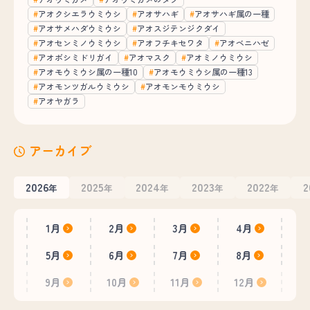
アオクシエラウミウシ
アオサハギ
アオサハギ属の一種
アオサメハダウミウシ
アオスジテンジクダイ
アオセンミノウミウシ
アオフチキセワタ
アオベニハゼ
アオボシミドリガイ
アオマスク
アオミノウミウシ
アオモウミウシ属の一種10
アオモウミウシ属の一種13
アオモンツガルウミウシ
アオモンモウミウシ
アオヤガラ
アーカイブ
2026
2025
2024
2023
2022
2
年
年
年
年
年
1月
2月
3月
4月
5月
6月
7月
8月
9月
10月
11月
12月