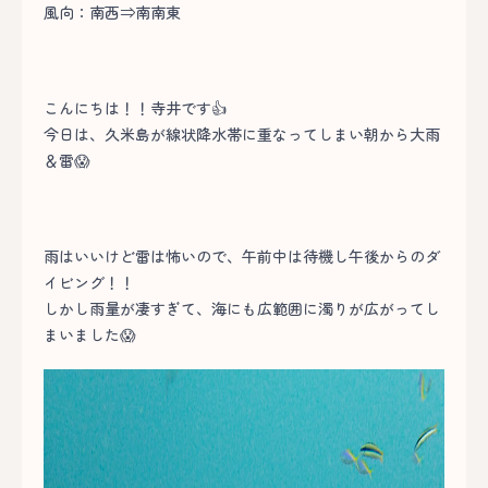
風向：南西⇒南南東
こんにちは！！寺井です👍
今日は、久米島が線状降水帯に重なってしまい朝から大雨
＆雷😱
雨はいいけど雷は怖いので、午前中は待機し午後からのダ
イビング！！
しかし雨量が凄すぎて、海にも広範囲に濁りが広がってし
まいました😱