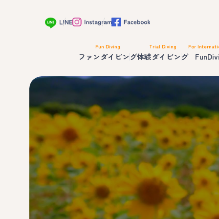
Fun Diving
Trial Diving
For Internati
ファンダイビング
体験ダイビング
FunDiv