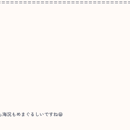
==============================
海況もめまぐるしいですね😁