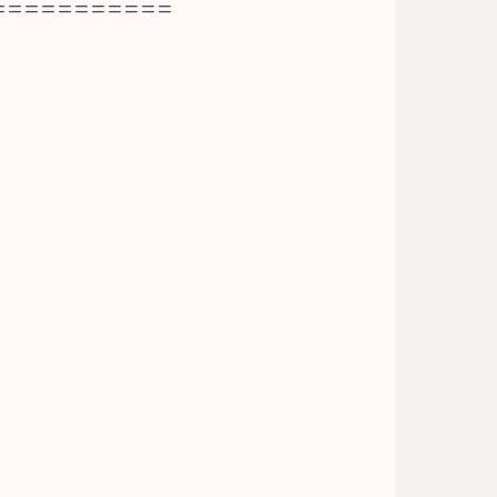
===========