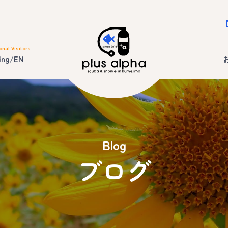
onal Visitors
ing/EN
Blog
ブログ