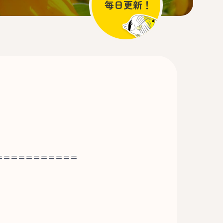
===========