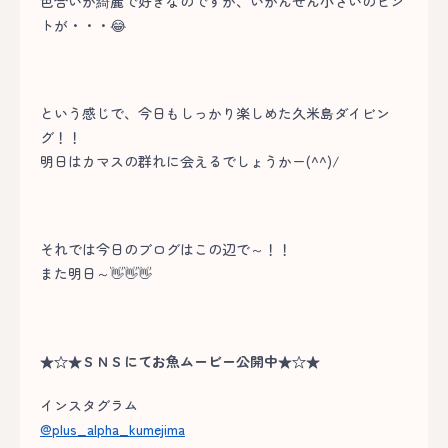
色合いが綺麗で好きなのですが、いかんせん小さいのピン
トが・・・😂
という感じで、今日もしっかり楽しめた久米島ダイビン
グ！！
明日はカマスの群れに会えるでしょうかー(^^)/
それでは今日のブログはこの辺で～！！
また明日～👋👋👋
★☆★ＳＮＳにてお魚ムービー公開中★☆★
インスタグラム
@plus_alpha_kumejima