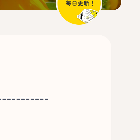
===========