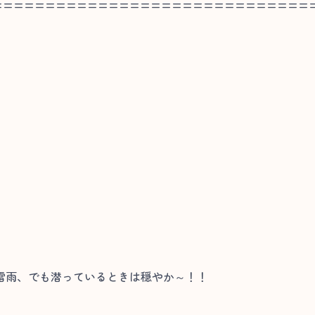
==============================
雷雨、でも潜っているときは穏やか～！！