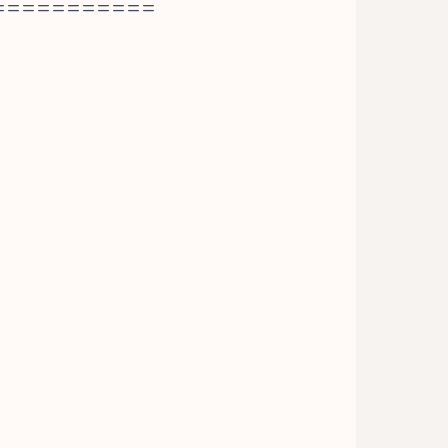
===========