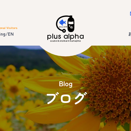
onal Visitors
ing/EN
Blog
ブログ