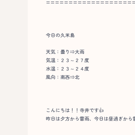
===================
今日の久米島
天気：曇り⇒大雨
気温：２３～２７度
水温：２３～２４度
風向：南西⇒北
こんにちは！！寺井です👍
昨日は夕方から雷雨、今日は昼過ぎから