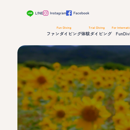
Fun Diving
Trial Diving
For Internati
ファンダイビング
体験ダイビング
FunDiv