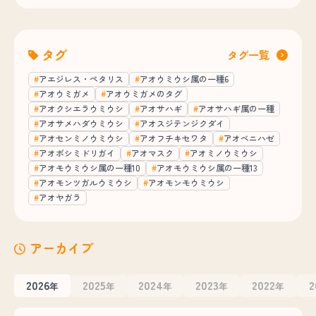
タグ
タグ一覧
アエジレス・ペタリス
アオウミウシ属の一種6
アオウミガメ
アオウミガメのタグ
アオクシエラウミウシ
アオサハギ
アオサハギ属の一種
アオサメハダウミウシ
アオスジテンジクダイ
アオセンミノウミウシ
アオフチキセワタ
アオベニハゼ
アオボシミドリガイ
アオマスク
アオミノウミウシ
アオモウミウシ属の一種10
アオモウミウシ属の一種13
アオモンツガルウミウシ
アオモンモウミウシ
アオヤガラ
アーカイブ
2026
2025
2024
2023
2022
2
年
年
年
年
年