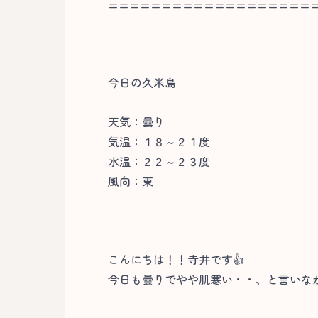
===================
今日の久米島
天気：曇り
気温：１８～２１度
水温：２２～２３度
風向：東
こんにちは！！寺井です👍
今日も曇りでやや肌寒い・・、と言いなが