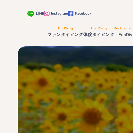
Fun Diving
Trial Diving
For Internati
ファンダイビング
体験ダイビング
FunDiv