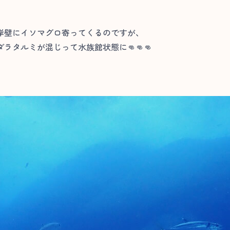
岸壁にイソマグロ寄ってくるのですが、
タルミが混じって水族館状態に👊👊👊