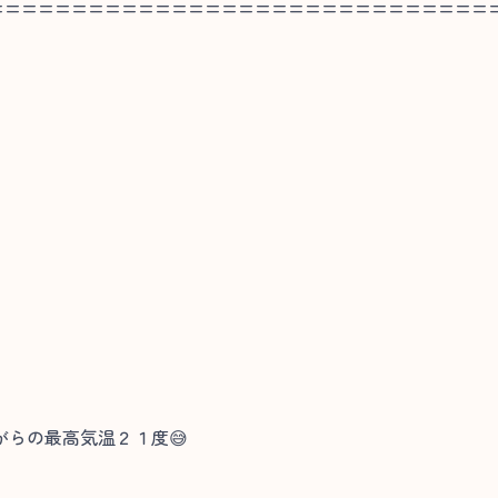
==============================
らの最高気温２１度😅