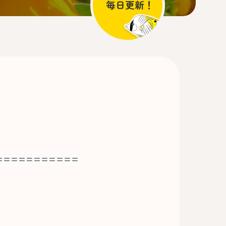
===========