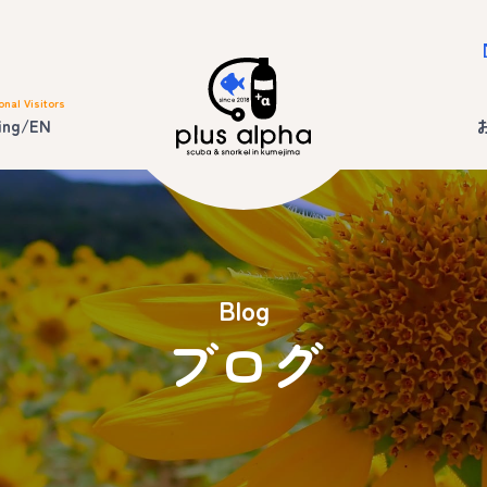
onal Visitors
ing/EN
Blog
ブログ