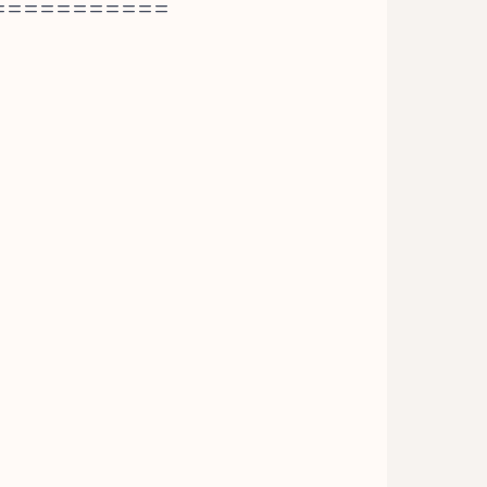
===========