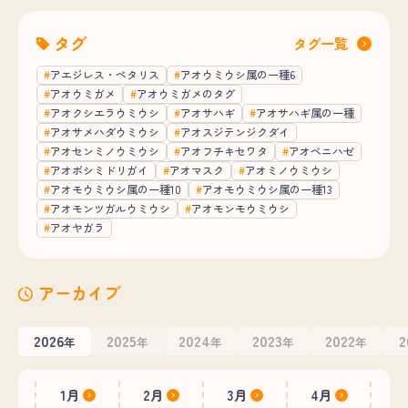
タグ
タグ一覧
アエジレス・ペタリス
アオウミウシ属の一種6
アオウミガメ
アオウミガメのタグ
アオクシエラウミウシ
アオサハギ
アオサハギ属の一種
アオサメハダウミウシ
アオスジテンジクダイ
アオセンミノウミウシ
アオフチキセワタ
アオベニハゼ
アオボシミドリガイ
アオマスク
アオミノウミウシ
アオモウミウシ属の一種10
アオモウミウシ属の一種13
アオモンツガルウミウシ
アオモンモウミウシ
アオヤガラ
アーカイブ
2026
2025
2024
2023
2022
2
年
年
年
年
年
1月
2月
3月
4月