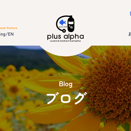
onal Visitors
ing/EN
Blog
ブログ