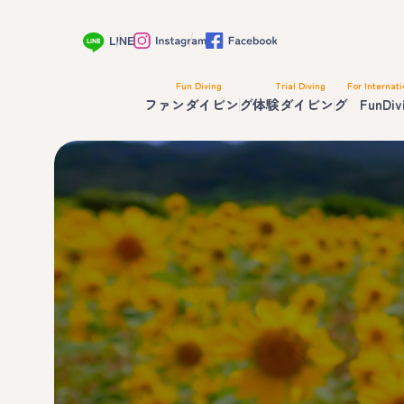
Fun Diving
Trial Diving
For Internati
ファンダイビング
体験ダイビング
FunDiv