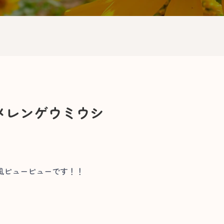
メレンゲウミウシ
風ピューピューです！！