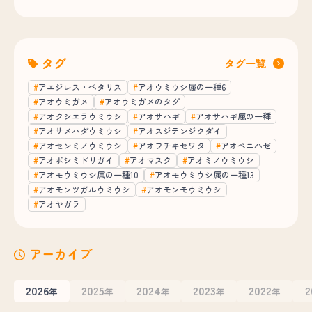
タグ
タグ一覧
アエジレス・ペタリス
アオウミウシ属の一種6
アオウミガメ
アオウミガメのタグ
アオクシエラウミウシ
アオサハギ
アオサハギ属の一種
アオサメハダウミウシ
アオスジテンジクダイ
アオセンミノウミウシ
アオフチキセワタ
アオベニハゼ
アオボシミドリガイ
アオマスク
アオミノウミウシ
アオモウミウシ属の一種10
アオモウミウシ属の一種13
アオモンツガルウミウシ
アオモンモウミウシ
アオヤガラ
アーカイブ
2026
2025
2024
2023
2022
2
年
年
年
年
年