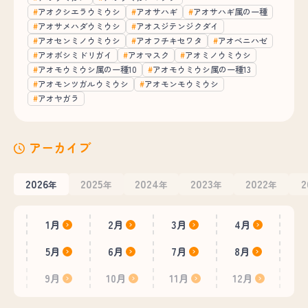
アオクシエラウミウシ
アオサハギ
アオサハギ属の一種
アオサメハダウミウシ
アオスジテンジクダイ
アオセンミノウミウシ
アオフチキセワタ
アオベニハゼ
アオボシミドリガイ
アオマスク
アオミノウミウシ
アオモウミウシ属の一種10
アオモウミウシ属の一種13
アオモンツガルウミウシ
アオモンモウミウシ
アオヤガラ
アーカイブ
2026
2025
2024
2023
2022
2
年
年
年
年
年
1月
2月
3月
4月
5月
6月
7月
8月
9月
10月
11月
12月