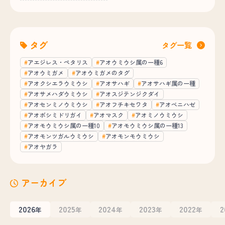
タグ
タグ一覧
アエジレス・ペタリス
アオウミウシ属の一種6
アオウミガメ
アオウミガメのタグ
アオクシエラウミウシ
アオサハギ
アオサハギ属の一種
アオサメハダウミウシ
アオスジテンジクダイ
アオセンミノウミウシ
アオフチキセワタ
アオベニハゼ
アオボシミドリガイ
アオマスク
アオミノウミウシ
アオモウミウシ属の一種10
アオモウミウシ属の一種13
アオモンツガルウミウシ
アオモンモウミウシ
アオヤガラ
アーカイブ
2026
2025
2024
2023
2022
2
年
年
年
年
年