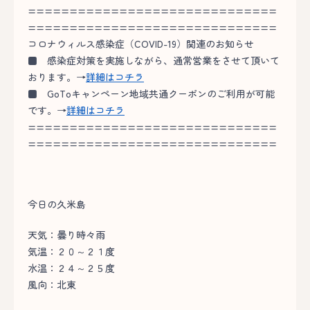
==============================
==============================
コロナウィルス感染症（COVID-19）関連のお知らせ
■
感染症対策を実施しながら、通常営業をさせて頂いて
おります。→
詳細はコチラ
■
GoToキャンペーン地域共通クーポンのご利用が可能
です。→
詳細はコチラ
==============================
==============================
今日の久米島
天気：曇り時々雨
気温：２０～２１度
水温：２４～２５度
風向：北東