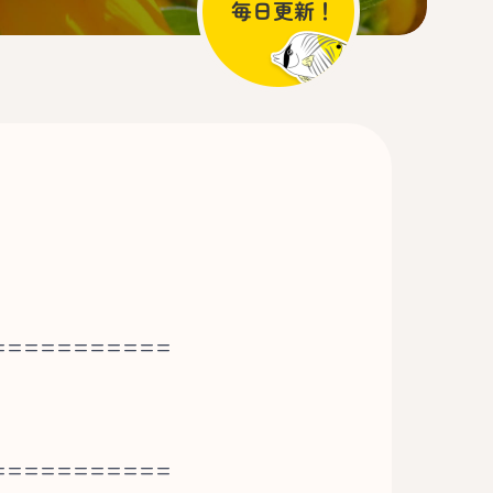
===========
===========