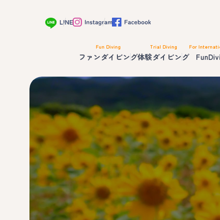
Fun Diving
Trial Diving
For Internati
ファンダイビング
体験ダイビング
FunDiv