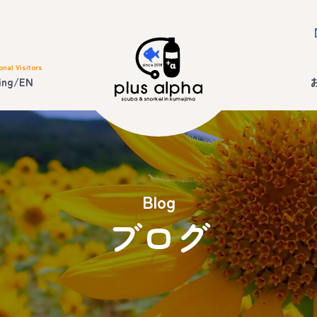
onal Visitors
ing/EN
Blog
ブログ