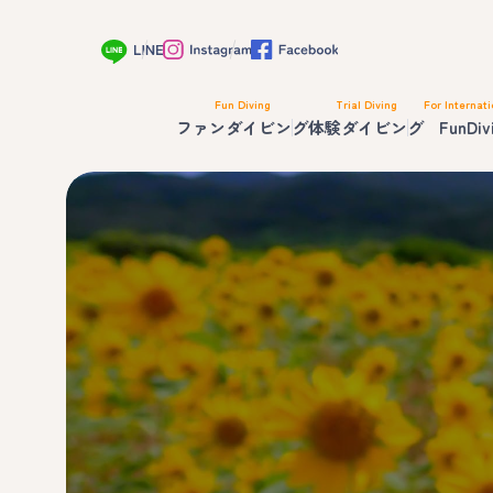
Fun Diving
Trial Diving
For Internati
ファンダイビング
体験ダイビング
FunDiv