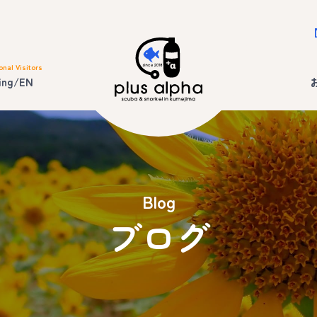
onal Visitors
ing/EN
Blog
ブログ