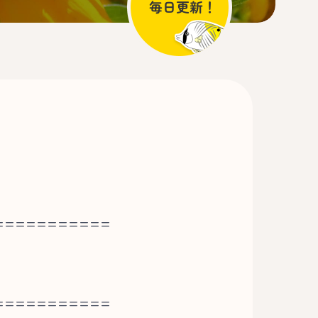
===========
===========