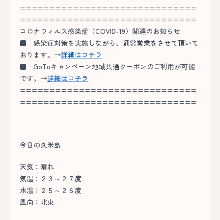
==============================
==============================
コロナウィルス感染症（COVID-19）関連のお知らせ
■
感染症対策を実施しながら、通常営業をさせて頂いて
おります。→
詳細はコチラ
■
GoToキャンペーン地域共通クーポンのご利用が可能
です。→
詳細はコチラ
==============================
==============================
今日の久米島
天気：晴れ
気温：２３～２７度
水温：２５～２６度
風向：北東