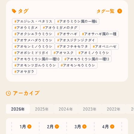
タグ
タグ一覧
アエジレス・ペタリス
アオウミウシ属の一種6
アオウミガメ
アオウミガメのタグ
アオクシエラウミウシ
アオサハギ
アオサハギ属の一種
アオサメハダウミウシ
アオスジテンジクダイ
アオセンミノウミウシ
アオフチキセワタ
アオベニハゼ
アオボシミドリガイ
アオマスク
アオミノウミウシ
アオモウミウシ属の一種10
アオモウミウシ属の一種13
アオモンツガルウミウシ
アオモンモウミウシ
アオヤガラ
アーカイブ
2026
2025
2024
2023
2022
2
年
年
年
年
年
1月
2月
3月
4月