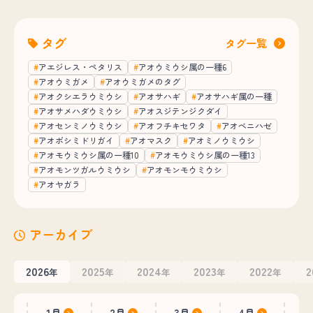
タグ
タグ一覧
アエジレス・ペタリス
アオウミウシ属の一種6
アオウミガメ
アオウミガメのタグ
アオクシエラウミウシ
アオサハギ
アオサハギ属の一種
アオサメハダウミウシ
アオスジテンジクダイ
アオセンミノウミウシ
アオフチキセワタ
アオベニハゼ
アオボシミドリガイ
アオマスク
アオミノウミウシ
アオモウミウシ属の一種10
アオモウミウシ属の一種13
アオモンツガルウミウシ
アオモンモウミウシ
アオヤガラ
アーカイブ
2026
2025
2024
2023
2022
2
年
年
年
年
年
1月
2月
3月
4月