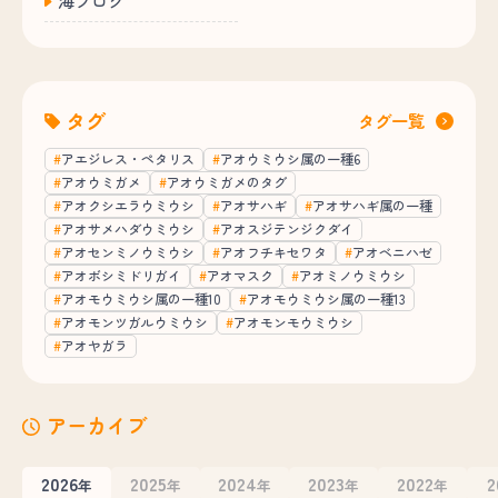
海ブログ
タグ
タグ一覧
アエジレス・ペタリス
アオウミウシ属の一種6
アオウミガメ
アオウミガメのタグ
アオクシエラウミウシ
アオサハギ
アオサハギ属の一種
アオサメハダウミウシ
アオスジテンジクダイ
アオセンミノウミウシ
アオフチキセワタ
アオベニハゼ
アオボシミドリガイ
アオマスク
アオミノウミウシ
アオモウミウシ属の一種10
アオモウミウシ属の一種13
アオモンツガルウミウシ
アオモンモウミウシ
アオヤガラ
アーカイブ
2026
2025
2024
2023
2022
2
年
年
年
年
年