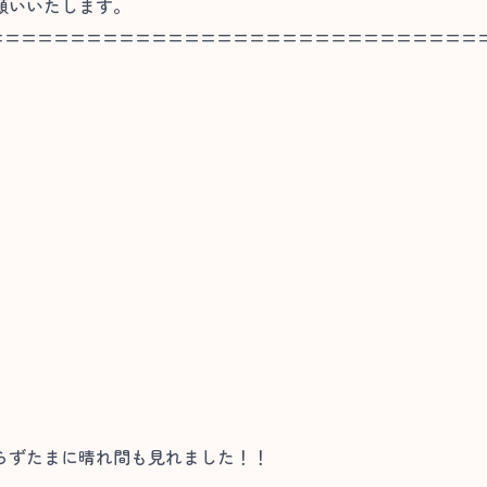
願いいたします。
==============================
らずたまに晴れ間も見れました！！