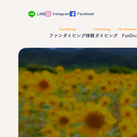
Fun Diving
Trial Diving
For Internati
ファンダイビング
体験ダイビング
FunDiv