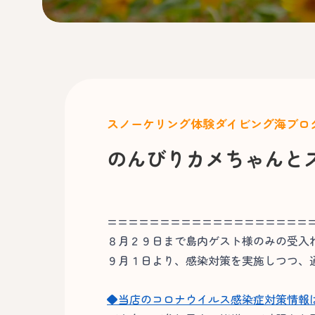
スノーケリング
体験ダイビング
海ブロ
のんびりカメちゃんと
===================
８月２９日まで島内ゲスト様のみの受入
９月１日より、感染対策を実施しつつ、
◆当店のコロナウイルス感染症対策情報