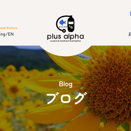
onal Visitors
ing/EN
Blog
ブログ