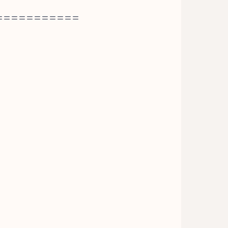
===========