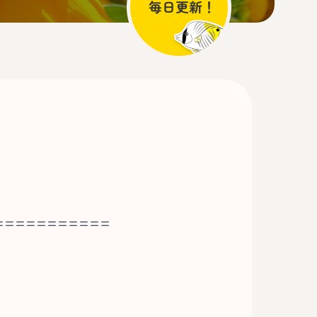
===========