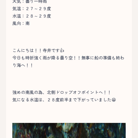
天気：曇り一時雨
気温：２７～２９度
水温：２８～２９度
風向：南
こんにちは！！寺井です👍
今日も時折強く雨が降る曇り空！！無事に船の準備も終わ
り海へ！！
強めの南風の為、北側ドロップオフポイントへ！！
気になる水温は、２８度前半まで下がっていました😁