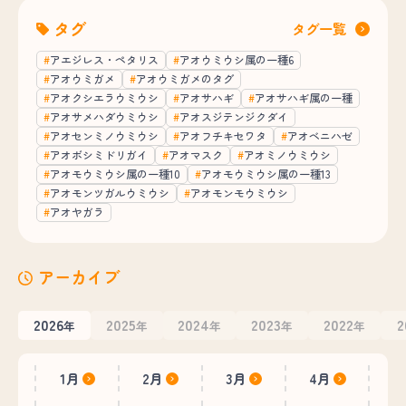
タグ
タグ一覧
アエジレス・ペタリス
アオウミウシ属の一種6
アオウミガメ
アオウミガメのタグ
アオクシエラウミウシ
アオサハギ
アオサハギ属の一種
アオサメハダウミウシ
アオスジテンジクダイ
アオセンミノウミウシ
アオフチキセワタ
アオベニハゼ
アオボシミドリガイ
アオマスク
アオミノウミウシ
アオモウミウシ属の一種10
アオモウミウシ属の一種13
アオモンツガルウミウシ
アオモンモウミウシ
アオヤガラ
アーカイブ
2026
2025
2024
2023
2022
2
年
年
年
年
年
1月
2月
3月
4月