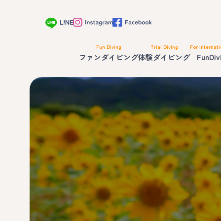
Fun Diving
Trial Diving
For Internati
ファンダイビング
体験ダイビング
FunDiv