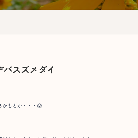
デバスズメダイ
かもとか・・・😱