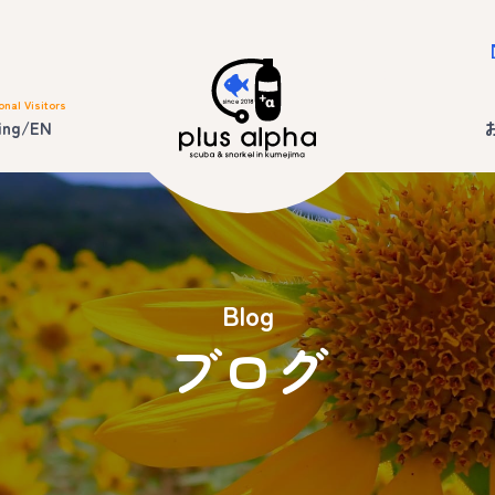
onal Visitors
ing/EN
Blog
ブログ