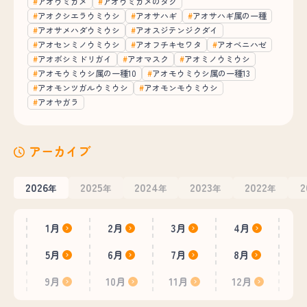
アオウミガメ
アオウミガメのタグ
アオクシエラウミウシ
アオサハギ
アオサハギ属の一種
アオサメハダウミウシ
アオスジテンジクダイ
アオセンミノウミウシ
アオフチキセワタ
アオベニハゼ
アオボシミドリガイ
アオマスク
アオミノウミウシ
アオモウミウシ属の一種10
アオモウミウシ属の一種13
アオモンツガルウミウシ
アオモンモウミウシ
アオヤガラ
アーカイブ
2026
2025
2024
2023
2022
2
年
年
年
年
年
1月
2月
3月
4月
5月
6月
7月
8月
9月
10月
11月
12月