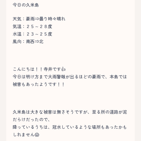
今日の久米島
天気：豪雨⇒曇り時々晴れ
気温：２５～２８度
水温：２３～２５度
風向：南西⇒北
こんにちは！！寺井です👍
今日は明け方まで大雨警報が出るほどの豪雨で、本島では
被害もあったようです！！
久米島は大きな被害は無さそうですが、至る所の道路が泥
だらけだったので、
降っているうちは、冠水しているような場所もあったかも
しれません😱