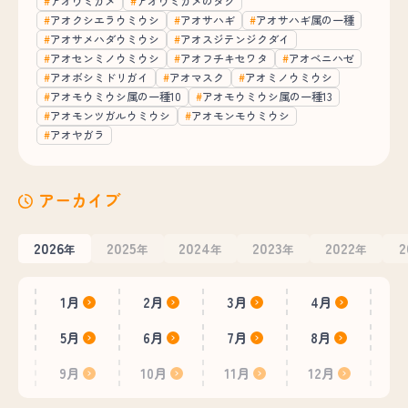
アオウミガメ
アオウミガメのタグ
アオクシエラウミウシ
アオサハギ
アオサハギ属の一種
アオサメハダウミウシ
アオスジテンジクダイ
アオセンミノウミウシ
アオフチキセワタ
アオベニハゼ
アオボシミドリガイ
アオマスク
アオミノウミウシ
アオモウミウシ属の一種10
アオモウミウシ属の一種13
アオモンツガルウミウシ
アオモンモウミウシ
アオヤガラ
アーカイブ
2026
2025
2024
2023
2022
2
年
年
年
年
年
1月
2月
3月
4月
5月
6月
7月
8月
9月
10月
11月
12月