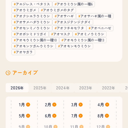
アエジレス・ペタリス
アオウミウシ属の一種6
アオウミガメ
アオウミガメのタグ
アオクシエラウミウシ
アオサハギ
アオサハギ属の一種
アオサメハダウミウシ
アオスジテンジクダイ
アオセンミノウミウシ
アオフチキセワタ
アオベニハゼ
アオボシミドリガイ
アオマスク
アオミノウミウシ
アオモウミウシ属の一種10
アオモウミウシ属の一種13
アオモンツガルウミウシ
アオモンモウミウシ
アオヤガラ
アーカイブ
2026
2025
2024
2023
2022
2
年
年
年
年
年
1月
2月
3月
4月
5月
6月
7月
8月
9月
10月
11月
12月