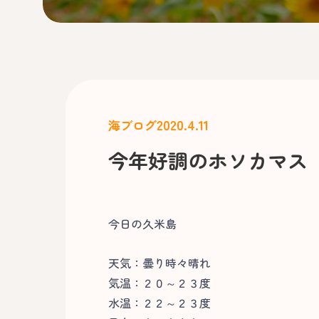
2020.4.11
海ブログ
今年好調のホソカマス
今日の久米島
天気：曇り時々晴れ
気温：２０～２３度
水温：２２～２３度