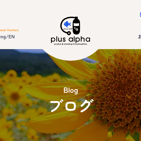
onal Visitors
ing/EN
Blog
ブログ