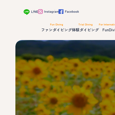
Fun Diving
Trial Diving
For Internati
ファンダイビング
体験ダイビング
FunDiv