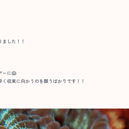
りました！！
ーに😱
早く収束に向かうのを願うばかりです！！