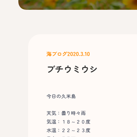
2020.3.10
海ブログ
ブチウミウシ
今日の久米島
天気：曇り時々雨
気温：１８～２０度
水温：２２～２３度