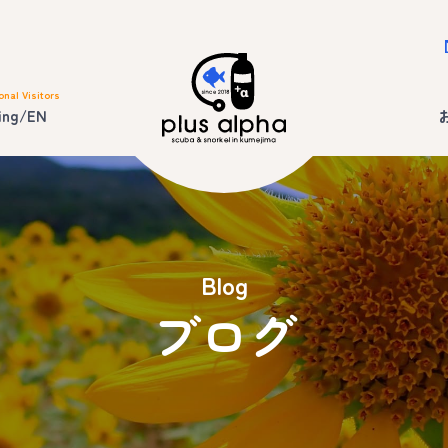
onal Visitors
ing/EN
Blog
ブログ