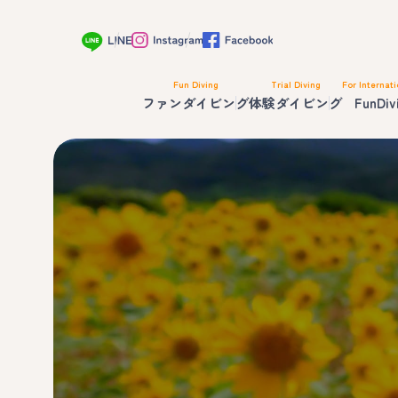
Fun Diving
Trial Diving
For Internati
ファンダイビング
体験ダイビング
FunDiv